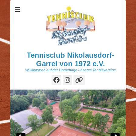
Tennisclub Nikolausdorf-
Garrel von 1972 e.V.
Willkommen auf der Homepage unseres Tennisvereins
Facebook
Instagram
Verknüpfung